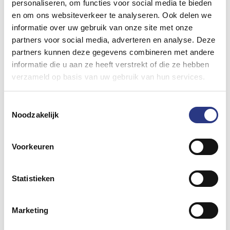
personaliseren, om functies voor social media te bieden
hierbij aan spots en kroonluchters. In de
en om ons websiteverkeer te analyseren. Ook delen we
wintermaanden is een verwarmde tent mogelijk
informatie over uw gebruik van onze site met onze
en in de zomer kunnen wij zorgen voor een airco
partners voor social media, adverteren en analyse. Deze
installatie. Tevens kunt u zeer nette
partners kunnen deze gegevens combineren met andere
toiletvoorzieningen (ook mindervalide) bij ons
informatie die u aan ze heeft verstrekt of die ze hebben
verzameld op basis van uw gebruik van hun services.
huren.
Bekijk alle inrichtingsmogelijkheden »
Toestemmingsselectie
Tent opbouwen in
Noodzakelijk
Waalwijk
Voorkeuren
Het correct en netjes opzetten van een tent in
Waalwijk gebeurt bij ons bedrijf altijd met een
Statistieken
nagenoeg vaste groep medewerkers, zodat de
kwaliteit van de geleverde tent zeer hoog blijft.
Marketing
Ook het onderhoud aan de zeilen en vloeren