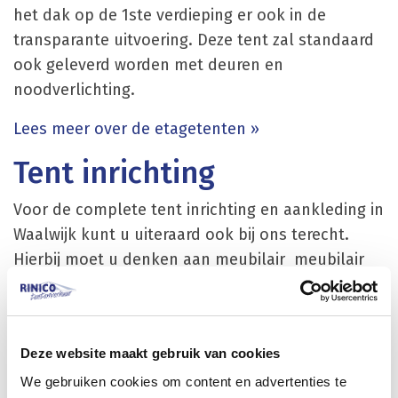
het dak op de 1ste verdieping er ook in de
transparante uitvoering. Deze tent zal standaard
ook geleverd worden met deuren en
noodverlichting.
Lees meer over de etagetenten »
Tent inrichting
Voor de complete tent inrichting en aankleding in
Waalwijk kunt u uiteraard ook bij ons terecht.
Hierbij moet u denken aan meubilair meubilair
met bijpassende tafels en statafels geplooide of
stretch rokken / stoelen / barkrukken /
loungemeubilair en bijpassende barombouw en
Deze website maakt gebruik van cookies
achterwandkasten. Voor een complete
We gebruiken cookies om content en advertenties te
lichtinstallatie kunt u ook terecht bij Rinico. Denk