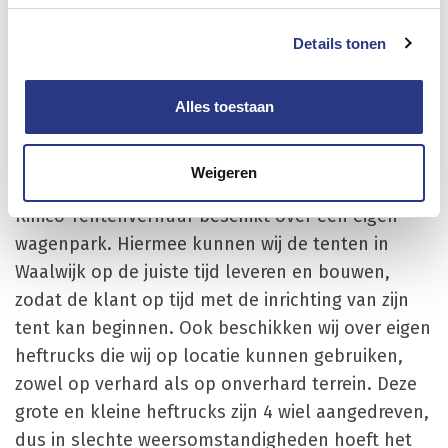
doen wij zelf, zodat de klant altijd nette witte
zeilen of wanden krijgt in de door de klant
Details tonen
gehuurde tent. Ook de vloeren worden schoon en
correct gelegd.
Alles toestaan
Transport en leveren van
tenten in Waalwijk
Weigeren
Rinico Tentenverhuur beschikt over een eigen
wagenpark. Hiermee kunnen wij de tenten in
Waalwijk op de juiste tijd leveren en bouwen,
zodat de klant op tijd met de inrichting van zijn
tent kan beginnen. Ook beschikken wij over eigen
heftrucks die wij op locatie kunnen gebruiken,
zowel op verhard als op onverhard terrein. Deze
grote en kleine heftrucks zijn 4 wiel aangedreven,
dus in slechte weersomstandigheden hoeft het