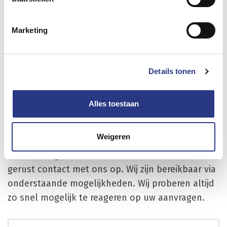
Lees meer...
Marketing
Details tonen
Alles toestaan
Wilt u meer weten over onze
diensten?
Weigeren
Heeft u vragen over onze diensten, neem dan
gerust contact met ons op. Wij zijn bereikbaar via
onderstaande mogelijkheden. Wij proberen altijd
zo snel mogelijk te reageren op uw aanvragen.