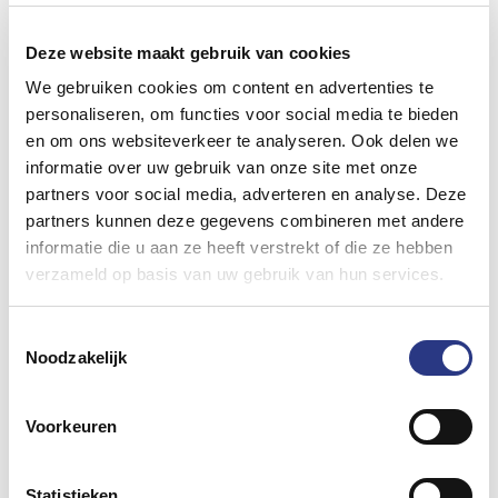
Meewerkend
Deze website maakt gebruik van cookies
vrachtwagenchauffeur
We gebruiken cookies om content en advertenties te
personaliseren, om functies voor social media te bieden
Wat doe je als meewerkend
en om ons websiteverkeer te analyseren. Ook delen we
vrachtwagenchauffeur
informatie over uw gebruik van onze site met onze
- Laden en lossen van de materialen op de zaak
partners voor social media, adverteren en analyse. Deze
en op locatie.
partners kunnen deze gegevens combineren met andere
- Je vervoert het materieel dat nodig is naar
informatie die u aan ze heeft verstrekt of die ze hebben
verzameld op basis van uw gebruik van hun services.
locatie en terug.
- Je helpt mee met de opbouw en afbouw van
Toestemmingsselectie
de tenten, waarvoor we uiteraard de nodige
Noodzakelijk
gereedschappen en hulpmiddelen hebben.
- Zo af en toe schoonmaken en onderhoud van
Voorkeuren
de tentmaterialen.
- Veel afwisseling in je werk.
Statistieken