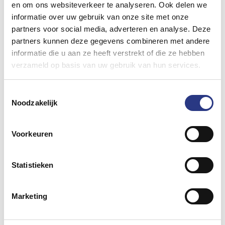
en om ons websiteverkeer te analyseren. Ook delen we
hierbij aan spots en kroonluchters. In de
informatie over uw gebruik van onze site met onze
wintermaanden is een verwarmde tent mogelijk
partners voor social media, adverteren en analyse. Deze
en in de zomer kunnen wij zorgen voor een airco
partners kunnen deze gegevens combineren met andere
installatie. Tevens kunt u zeer nette
informatie die u aan ze heeft verstrekt of die ze hebben
toiletvoorzieningen (ook mindervalide) bij ons
verzameld op basis van uw gebruik van hun services.
huren.
Bekijk alle inrichtingsmogelijkheden »
Toestemmingsselectie
Noodzakelijk
Tent opbouwen in Tilburg
Voorkeuren
Het correct en netjes opzetten van een tent in
Tilburg gebeurt bij ons bedrijf altijd met een
nagenoeg vaste groep medewerkers, zodat de
Statistieken
kwaliteit van de geleverde tent zeer hoog blijft.
Ook het onderhoud aan de zeilen en vloeren
Marketing
doen wij zelf, zodat de klant altijd nette witte
zeilen of wanden krijgt in de door de klant