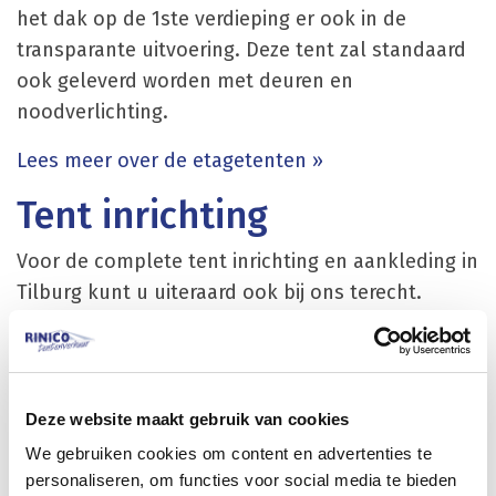
het dak op de 1ste verdieping er ook in de
transparante uitvoering. Deze tent zal standaard
ook geleverd worden met deuren en
noodverlichting.
Lees meer over de etagetenten »
Tent inrichting
Voor de complete tent inrichting en aankleding in
Tilburg kunt u uiteraard ook bij ons terecht.
Hierbij moet u denken aan meubilair meubilair
met bijpassende tafels en statafels geplooide of
stretch rokken / stoelen / barkrukken /
loungemeubilair en bijpassende barombouw en
Deze website maakt gebruik van cookies
achterwandkasten. Voor een complete
We gebruiken cookies om content en advertenties te
lichtinstallatie kunt u ook terecht bij Rinico. Denk
personaliseren, om functies voor social media te bieden