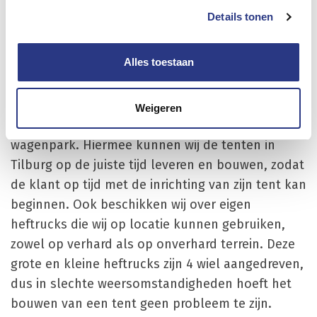
gehuurde tent. Ook de vloeren worden schoon en
Details tonen
correct gelegd.
Transport en leveren van
Alles toestaan
tenten in Tilburg
Weigeren
Rinico Tentenverhuur beschikt over een eigen
wagenpark. Hiermee kunnen wij de tenten in
Tilburg op de juiste tijd leveren en bouwen, zodat
de klant op tijd met de inrichting van zijn tent kan
beginnen. Ook beschikken wij over eigen
heftrucks die wij op locatie kunnen gebruiken,
zowel op verhard als op onverhard terrein. Deze
grote en kleine heftrucks zijn 4 wiel aangedreven,
dus in slechte weersomstandigheden hoeft het
bouwen van een tent geen probleem te zijn.