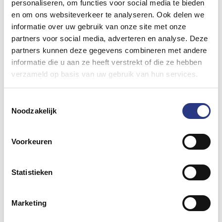
personaliseren, om functies voor social media te bieden
hierbij aan spots en kroonluchters. In de
en om ons websiteverkeer te analyseren. Ook delen we
wintermaanden is een verwarmde tent mogelijk
informatie over uw gebruik van onze site met onze
en in de zomer kunnen wij zorgen voor een airco
partners voor social media, adverteren en analyse. Deze
installatie. Tevens kunt u zeer nette
partners kunnen deze gegevens combineren met andere
toiletvoorzieningen (ook mindervalide) bij ons
informatie die u aan ze heeft verstrekt of die ze hebben
verzameld op basis van uw gebruik van hun services.
huren.
Bekijk alle inrichtingsmogelijkheden »
Toestemmingsselectie
Tent opbouwen in
Noodzakelijk
Nieuwegein
Voorkeuren
Het correct en netjes opzetten van een tent in
Nieuwegein gebeurt bij ons bedrijf altijd met een
Statistieken
nagenoeg vaste groep medewerkers, zodat de
kwaliteit van de geleverde tent zeer hoog blijft.
Marketing
Ook het onderhoud aan de zeilen en vloeren