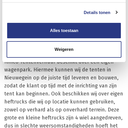
doen wij zelf, zodat de klant altijd nette witte
zeilen of wanden krijgt in de door de klant
Details tonen
gehuurde tent. Ook de vloeren worden schoon en
correct gelegd.
Alles toestaan
Transport en leveren van
tenten in Nieuwegein
Weigeren
Rinico Tentenverhuur beschikt over een eigen
wagenpark. Hiermee kunnen wij de tenten in
Nieuwegein op de juiste tijd leveren en bouwen,
zodat de klant op tijd met de inrichting van zijn
tent kan beginnen. Ook beschikken wij over eigen
heftrucks die wij op locatie kunnen gebruiken,
zowel op verhard als op onverhard terrein. Deze
grote en kleine heftrucks zijn 4 wiel aangedreven,
dus in slechte weersomstandigheden hoeft het