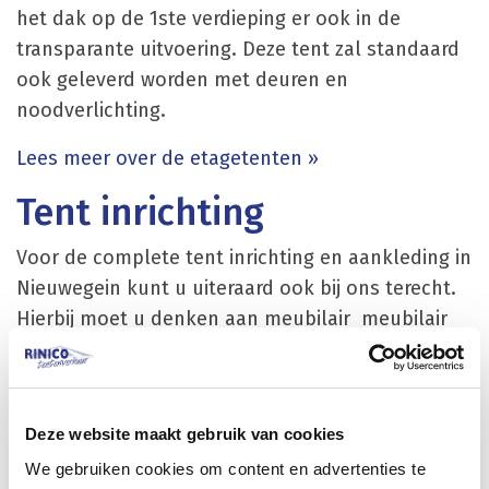
het dak op de 1ste verdieping er ook in de
transparante uitvoering. Deze tent zal standaard
ook geleverd worden met deuren en
noodverlichting.
Lees meer over de etagetenten »
Tent inrichting
Voor de complete tent inrichting en aankleding in
Nieuwegein kunt u uiteraard ook bij ons terecht.
Hierbij moet u denken aan meubilair meubilair
met bijpassende tafels en statafels geplooide of
stretch rokken / stoelen / barkrukken /
loungemeubilair en bijpassende barombouw en
Deze website maakt gebruik van cookies
achterwandkasten. Voor een complete
We gebruiken cookies om content en advertenties te
lichtinstallatie kunt u ook terecht bij Rinico. Denk