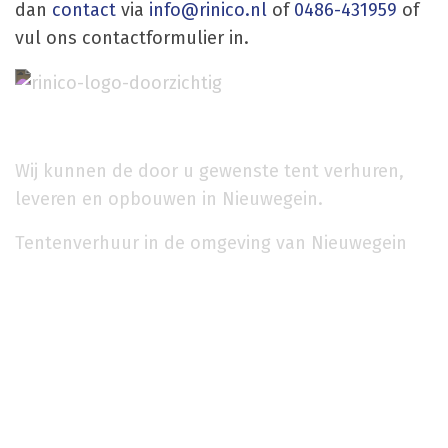
dan
contact
via
info@rinico.nl
of
0486-431959
of
vul ons contactformulier in.
Wij kunnen de door u gewenste tent verhuren,
leveren en opbouwen in Nieuwegein.
Tentenverhuur in de omgeving van Nieuwegein