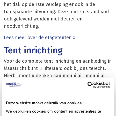
het dak op de 1ste verdieping er ook in de
transparante uitvoering. Deze tent zal standaard
ook geleverd worden met deuren en
noodverlichting.
Lees meer over de etagetenten »
Tent inrichting
Voor de complete tent inrichting en aankleding in
Maastricht kunt u uiteraard ook bij ons terecht.
Hierbij moet u denken aan meubilair meubilair
met bijpassende tafels en statafels geplooide of
stretch rokken / stoelen / barkrukken /
loungemeubilair en bijpassende barombouw en
Deze website maakt gebruik van cookies
achterwandkasten. Voor een complete
We gebruiken cookies om content en advertenties te
lichtinstallatie kunt u ook terecht bij Rinico. Denk