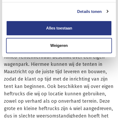
doen wij zelf, zodat de klant altijd nette witte
zeilen of wanden krijgt in de door de klant
Details tonen
gehuurde tent. Ook de vloeren worden schoon en
correct gelegd.
Alles toestaan
Transport en leveren van
tenten in Maastricht
Weigeren
Rinico Tentenverhuur beschikt over een eigen
wagenpark. Hiermee kunnen wij de tenten in
Maastricht op de juiste tijd leveren en bouwen,
zodat de klant op tijd met de inrichting van zijn
tent kan beginnen. Ook beschikken wij over eigen
heftrucks die wij op locatie kunnen gebruiken,
zowel op verhard als op onverhard terrein. Deze
grote en kleine heftrucks zijn 4 wiel aangedreven,
dus in slechte weersomstandigheden hoeft het