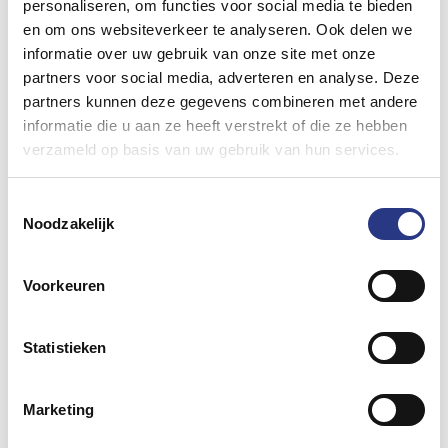
personaliseren, om functies voor social media te bieden
hierbij aan spots en kroonluchters. In de
en om ons websiteverkeer te analyseren. Ook delen we
wintermaanden is een verwarmde tent mogelijk
informatie over uw gebruik van onze site met onze
en in de zomer kunnen wij zorgen voor een airco
partners voor social media, adverteren en analyse. Deze
installatie. Tevens kunt u zeer nette
partners kunnen deze gegevens combineren met andere
toiletvoorzieningen (ook mindervalide) bij ons
informatie die u aan ze heeft verstrekt of die ze hebben
verzameld op basis van uw gebruik van hun services.
huren.
Bekijk alle inrichtingsmogelijkheden »
Toestemmingsselectie
Tent opbouwen in
Noodzakelijk
Maastricht
Voorkeuren
Het correct en netjes opzetten van een tent in
Maastricht gebeurt bij ons bedrijf altijd met een
Statistieken
nagenoeg vaste groep medewerkers, zodat de
kwaliteit van de geleverde tent zeer hoog blijft.
Marketing
Ook het onderhoud aan de zeilen en vloeren