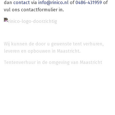
dan
contact
via
info@rinico.nl
of
0486-431959
of
vul ons contactformulier in.
Wij kunnen de door u gewenste tent verhuren,
leveren en opbouwen in Maastricht.
Tentenverhuur in de omgeving van Maastricht