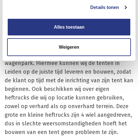
gehuurde tent. Ook de vloeren worden schoon en
Details tonen
correct gelegd.
Transport en leveren van
Alles toestaan
tenten in Leiden
Weigeren
Rinico Tentenverhuur beschikt over een eigen
wagenpark. Hiermee kunnen wij de tenten in
Leiden op de juiste tijd leveren en bouwen, zodat
de klant op tijd met de inrichting van zijn tent kan
beginnen. Ook beschikken wij over eigen
heftrucks die wij op locatie kunnen gebruiken,
zowel op verhard als op onverhard terrein. Deze
grote en kleine heftrucks zijn 4 wiel aangedreven,
dus in slechte weersomstandigheden hoeft het
bouwen van een tent geen probleem te zijn.