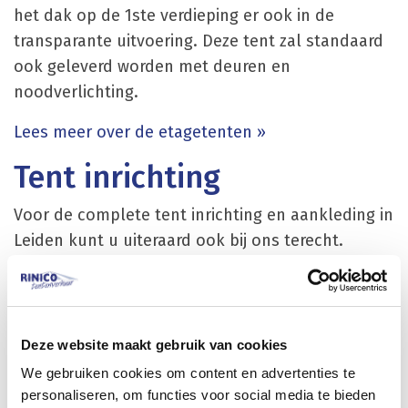
het dak op de 1ste verdieping er ook in de
transparante uitvoering. Deze tent zal standaard
ook geleverd worden met deuren en
noodverlichting.
Lees meer over de etagetenten »
Tent inrichting
Voor de complete tent inrichting en aankleding in
Leiden kunt u uiteraard ook bij ons terecht.
Hierbij moet u denken aan meubilair meubilair
met bijpassende tafels en statafels geplooide of
stretch rokken / stoelen / barkrukken /
loungemeubilair en bijpassende barombouw en
Deze website maakt gebruik van cookies
achterwandkasten. Voor een complete
We gebruiken cookies om content en advertenties te
lichtinstallatie kunt u ook terecht bij Rinico. Denk
personaliseren, om functies voor social media te bieden