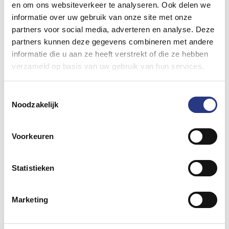
en om ons websiteverkeer te analyseren. Ook delen we
hierbij aan spots en kroonluchters. In de
informatie over uw gebruik van onze site met onze
wintermaanden is een verwarmde tent mogelijk
partners voor social media, adverteren en analyse. Deze
en in de zomer kunnen wij zorgen voor een airco
partners kunnen deze gegevens combineren met andere
installatie. Tevens kunt u zeer nette
informatie die u aan ze heeft verstrekt of die ze hebben
toiletvoorzieningen (ook mindervalide) bij ons
verzameld op basis van uw gebruik van hun services.
huren.
Bekijk alle inrichtingsmogelijkheden »
Toestemmingsselectie
Noodzakelijk
Tent opbouwen in Leiden
Voorkeuren
Het correct en netjes opzetten van een tent in
Leiden gebeurt bij ons bedrijf altijd met een
nagenoeg vaste groep medewerkers, zodat de
Statistieken
kwaliteit van de geleverde tent zeer hoog blijft.
Ook het onderhoud aan de zeilen en vloeren
Marketing
doen wij zelf, zodat de klant altijd nette witte
zeilen of wanden krijgt in de door de klant