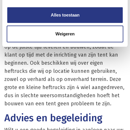
Transport en leveren van
Alles toestaan
tenten in Cuijk
Rinico Tentenverhuur beschikt over een eigen
Weigeren
wagenpark. Hiermee kunnen wij de tenten in Cuijk
op de juiste tijd leveren en bouwen, zodat de
klant op tijd met de inrichting van zijn tent kan
beginnen. Ook beschikken wij over eigen
heftrucks die wij op locatie kunnen gebruiken,
zowel op verhard als op onverhard terrein. Deze
grote en kleine heftrucks zijn 4 wiel aangedreven,
dus in slechte weersomstandigheden hoeft het
bouwen van een tent geen probleem te zijn.
Advies en begeleiding