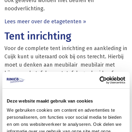
ook geleverd worden met deuren en
noodverlichting.
Lees meer over de etagetenten »
Tent inrichting
Voor de complete tent inrichting en aankleding in
Cuijk kunt u uiteraard ook bij ons terecht. Hierbij
moet u denken aan meubilair meubilair met
bijpassende tafels en statafels geplooide of
stretch rokken / stoelen / barkrukken /
loungemeubilair en bijpassende barombouw en
achterwandkasten. Voor een complete
Deze website maakt gebruik van cookies
lichtinstallatie kunt u ook terecht bij Rinico. Denk
We gebruiken cookies om content en advertenties te
hierbij aan spots en kroonluchters. In de
personaliseren, om functies voor social media te bieden
wintermaanden is een verwarmde tent mogelijk
en om ons websiteverkeer te analyseren. Ook delen we
en in de zomer kunnen wij zorgen voor een airco
informatie over uw gebruik van onze site met onze